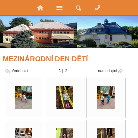
MEZINÁRODNÍ DEN DĚTÍ
předchozí
1
|
2
následující